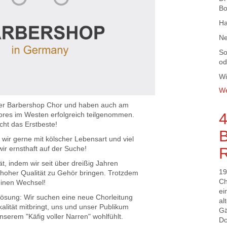
Bo
Ha
Ne
So
od
Wi
We
lner Barbershop Chor und haben auch am
4
ores im Westen erfolgreich teilgenommen.
cht das Erstbeste!
B
 wir gerne mit kölscher Lebensart und viel
R
ir ernsthaft auf der Suche!
ät, indem wir seit über dreißig Jahren
19
hoher Qualität zu Gehör bringen. Trotzdem
Ch
inen Wechsel!
ei
Lösung: Wir suchen eine neue Chorleitung
al
alität mitbringt, uns und unser Publikum
Gä
unserem "Käfig voller Narren" wohlfühlt.
Do