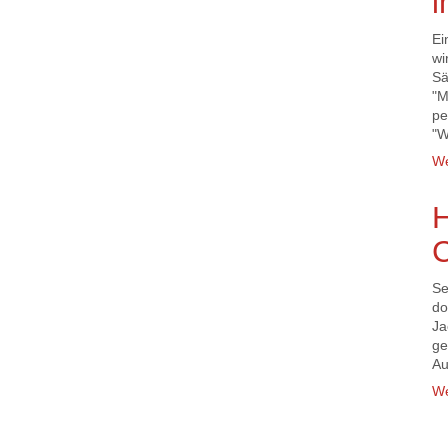
i
Ei
wi
Sä
"M
pe
"W
We
C
Se
do
Ja
ge
Au
We