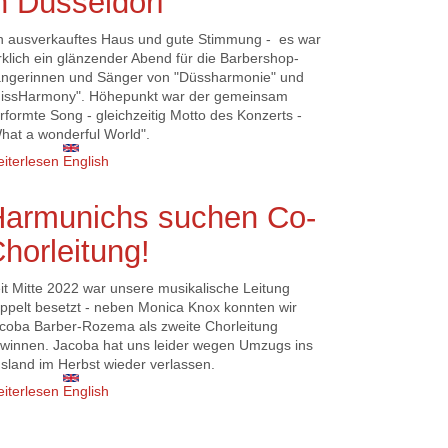
n Düsseldorf
n ausverkauftes Haus und gute Stimmung - es war
rklich ein glänzender Abend für die Barbershop-
ngerinnen und Sänger von "Düssharmonie" und
issHarmony". Höhepunkt war der gemeinsam
rformte Song - gleichzeitig Motto des Konzerts -
hat a wonderful World".
iterlesen
über What a wonderful World - gemeinsames
English
Konzert von MissHarmony und Düssharmonie
am 25.11. in Düsseldorf
Harmunichs suchen Co-
horleitung!
it Mitte 2022 war unsere musikalische Leitung
ppelt besetzt - neben Monica Knox konnten wir
coba Barber-Rozema als zweite Chorleitung
winnen. Jacoba hat uns leider wegen Umzugs ins
sland im Herbst wieder verlassen.
iterlesen
über Harmunichs suchen Co-Chorleitung!
English