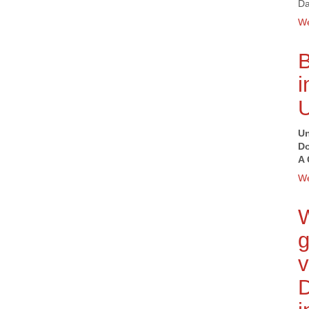
Da
We
B
i
Un
Do
A 
We
W
D