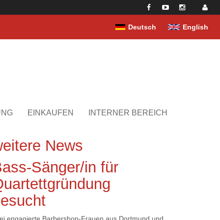
Deutsch
English
UNG
EINKAUFEN
INTERNER BEREICH
eitere News
ass-Sänger/in für
uartettgründung
esucht
ei engagierte Barbershop-Frauen aus Dortmund und