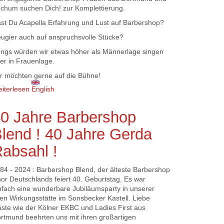
chum suchen Dich! zur Komplettierung.
st Du Acapella Erfahrung und Lust auf Barbershop?
ugier auch auf anspruchsvolle Stücke?
ngs würden wir etwas höher als Männerlage singen
er in Frauenlage.
r möchten gerne auf die Bühne!
iterlesen
über Bass-Sänger/in für Quartettgründung
English
gesucht
0 Jahre Barbershop
lend ! 40 Jahre Gerda
absahl !
84 - 2024 : Barbershop Blend, der älteste Barbershop
or Deutschlands feiert 40. Geburtstag. Es war
nfach eine wunderbare Jubiläumsparty in unserer
ten Wirkungsstätte im Sonsbecker Kastell. Liebe
ste wie der Kölner EKBC und Ladies First aus
rtmund beehrten uns mit ihren großartigen