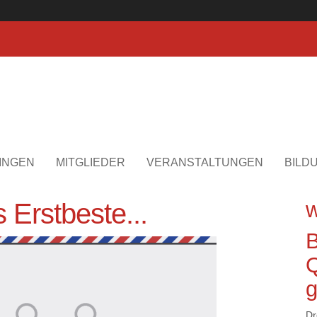
INGEN
MITGLIEDER
VERANSTALTUNGEN
BILD
w
 Erstbeste...
B
Q
g
Dr