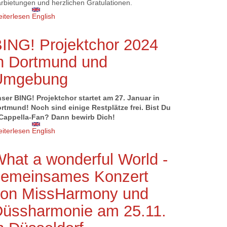
rbietungen und herzlichen Gratulationen.
iterlesen
über 40 Jahre Barbershop Blend ! 40 Jahre
English
Gerda Rabsahl !
ING! Projektchor 2024
n Dortmund und
Umgebung
ser BING! Projektchor startet am 27. Januar in
rtmund! Noch sind einige Restplätze frei. Bist Du
Cappella-Fan? Dann bewirb Dich!
iterlesen
über BING! Projektchor 2024 in Dortmund und
English
Umgebung
hat a wonderful World -
gemeinsames Konzert
von MissHarmony und
üssharmonie am 25.11.