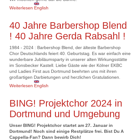
Weiterlesen
über Bass-Sänger/in für Quartettgründung gesucht
English
40 Jahre Barbershop Blend
! 40 Jahre Gerda Rabsahl !
1984 - 2024 : Barbershop Blend, der älteste Barbershop
Chor Deutschlands feiert 40. Geburtstag. Es war einfach eine
wunderbare Jubiläumsparty in unserer alten Wirkungsstätte
im Sonsbecker Kastell. Liebe Gäste wie der Kölner EKBC
und Ladies First aus Dortmund beehrten uns mit ihren
großartigen Darbietungen und herzlichen Gratulationen.
Weiterlesen
über 40 Jahre Barbershop Blend ! 40 Jahre Gerda
English
Rabsahl !
BING! Projektchor 2024 in
Dortmund und Umgebung
Unser BING! Projektchor startet am 27. Januar in
Dortmund! Noch sind einige Restplätze frei. Bist Du A
Cappella-Fan? Dann bewirb Dich!