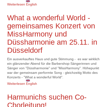
Weiterlesen
über BING! Projektchor 2024 in Dortmund und
English
Umgebung
What a wonderful World -
gemeinsames Konzert von
MissHarmony und
Düssharmonie am 25.11. in
Düsseldorf
Ein ausverkauftes Haus und gute Stimmung - es war wirklich
ein glänzender Abend für die Barbershop-Sängerinnen und
Sänger von "Düssharmonie" und "MissHarmony". Höhepunkt
war der gemeinsam performte Song - gleichzeitig Motto des
Konzerts - "What a wonderful World".
Weiterlesen
über What a wonderful World - gemeinsames
English
Konzert von MissHarmony und Düssharmonie am
25.11. in Düsseldorf
Harmunichs suchen Co-
Chorleitung!