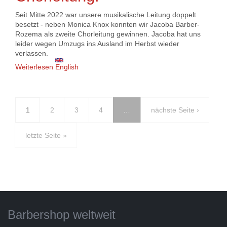
Seit Mitte 2022 war unsere musikalische Leitung doppelt
besetzt - neben Monica Knox konnten wir Jacoba Barber-
Rozema als zweite Chorleitung gewinnen. Jacoba hat uns
leider wegen Umzugs ins Ausland im Herbst wieder
verlassen.
Weiterlesen
über Harmunichs suchen Co-Chorleitung!
English
1
2
3
4
…
nächste Seite ›
letzte Seite »
Barbershop weltweit