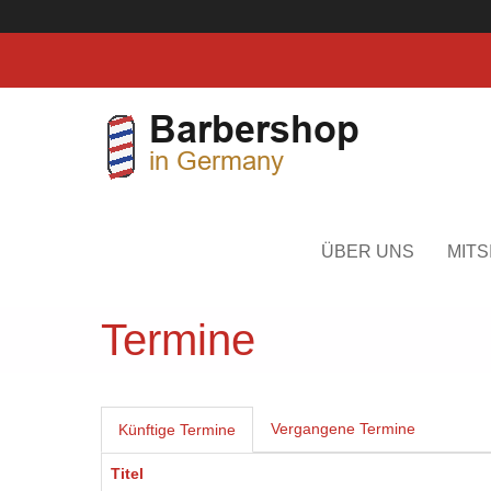
Direkt zum Inhalt
Toggle menu
ÜBER UNS
MITS
Termine
Haupt-Reiter
Vergangene Termine
Künftige Termine
(aktiver
Reiter)
Titel