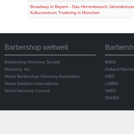
Broadway in Bayern - Das Herrenbesuch Jahreskonzert 
Kulturzentrum Trudering in München
Barbershop weltweit
Barbersh
Barbershop Harmony Society
BABS
Harmony, Inc.
Holland Harmo
Mixed Barbershop Harmony Association
IABS
Sweet Adelines International
LABBS
World Harmony Council
SABS
SNOBS