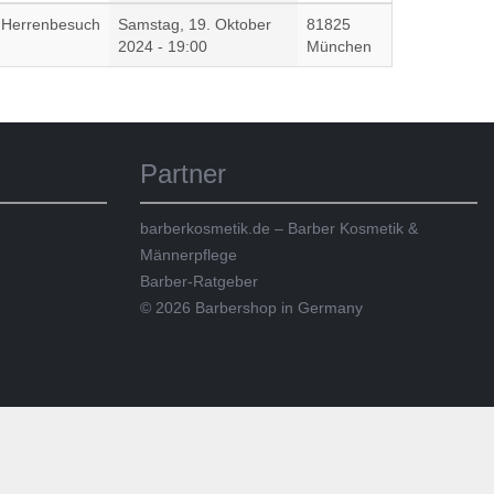
Herrenbesuch
Samstag, 19. Oktober
81825
2024 - 19:00
München
Partner
barberkosmetik.de – Barber Kosmetik &
Männerpflege
Barber-Ratgeber
© 2026 Barbershop in Germany