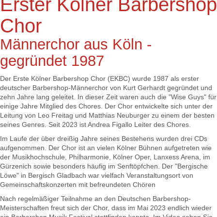
Erster Kölner Barbershop
Chor
Männerchor aus Köln -
gegründet 1987
Der Erste Kölner Barbershop Chor (EKBC) wurde 1987 als erster
deutscher Barbershop-Männerchor von Kurt Gerhardt gegründet und
zehn Jahre lang geleitet. In dieser Zeit waren auch die "Wise Guys" für
einige Jahre Mitglied des Chores. Der Chor entwickelte sich unter der
Leitung von Leo Freitag und Matthias Neuburger zu einem der besten
seines Genres. Seit 2023 ist Andrea Figallo Leiter des Chores.
Im Laufe der über dreißig Jahre seines Bestehens wurden drei CDs
aufgenommen. Der Chor ist an vielen Kölner Bühnen aufgetreten wie
der Musikhochschule, Philharmonie, Kölner Oper, Lanxess Arena, im
Gürzenich sowie besonders häufig im Senftöpfchen. Der "Bergische
Löwe" in Bergisch Gladbach war vielfach Veranstaltungsort von
Gemeinschaftskonzerten mit befreundeten Chören
Nach regelmäßiger Teilnahme an den Deutschen Barbershop-
Meisterschaften freut sich der Chor, dass im Mai 2023 endlich wieder
ein Barbershop Musik Festival stattfinden konnte. Im Video sehen Sie