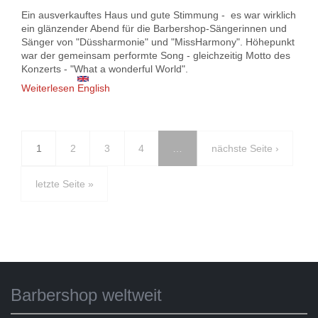
Ein ausverkauftes Haus und gute Stimmung - es war wirklich
ein glänzender Abend für die Barbershop-Sängerinnen und
Sänger von "Düssharmonie" und "MissHarmony". Höhepunkt
war der gemeinsam performte Song - gleichzeitig Motto des
Konzerts - "What a wonderful World".
Weiterlesen
über What a wonderful World - gemeinsames
English
Konzert von MissHarmony und Düssharmonie am
25.11. in Düsseldorf
1
2
3
4
…
nächste Seite ›
letzte Seite »
Barbershop weltweit