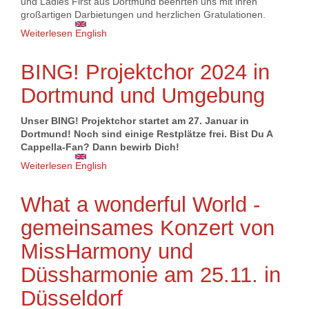
und Ladies First aus Dortmund beehrten uns mit ihren
großartigen Darbietungen und herzlichen Gratulationen.
Weiterlesen
über 40 Jahre Barbershop Blend ! 40 Jahre Gerda
English
Rabsahl !
BING! Projektchor 2024 in
Dortmund und Umgebung
Unser BING! Projektchor startet am 27. Januar in
Dortmund! Noch sind einige Restplätze frei. Bist Du A
Cappella-Fan? Dann bewirb Dich!
Weiterlesen
über BING! Projektchor 2024 in Dortmund und
English
Umgebung
What a wonderful World -
gemeinsames Konzert von
MissHarmony und
Düssharmonie am 25.11. in
Düsseldorf