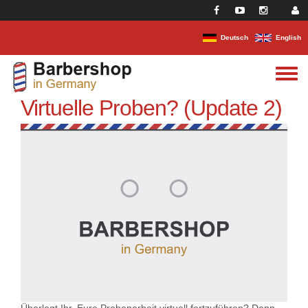
Direkt zum Inhalt
Deutsch
English
Toggle
menu
Virtuelle Proben? (Update 2)
Überlegt Ihr, Eure Probenarbeit virtuell fortzuführen? Dann