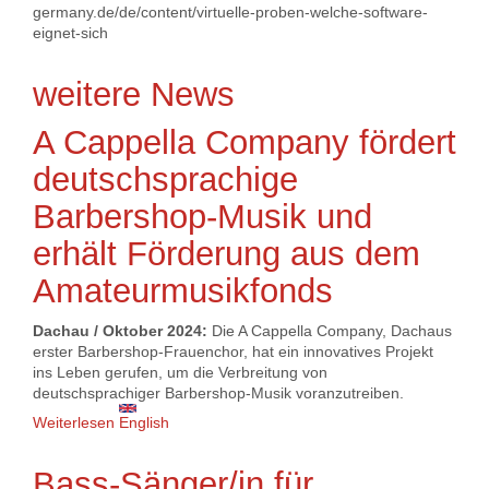
germany.de/de/content/virtuelle-proben-welche-software-
eignet-sich
weitere News
A Cappella Company fördert
deutschsprachige
Barbershop-Musik und
erhält Förderung aus dem
Amateurmusikfonds
Dachau / Oktober 2024:
Die A Cappella Company, Dachaus
erster Barbershop-Frauenchor, hat ein innovatives Projekt
ins Leben gerufen, um die Verbreitung von
deutschsprachiger Barbershop-Musik voranzutreiben.
Weiterlesen
über A Cappella Company fördert deutschsprachige
English
Barbershop-Musik und erhält Förderung aus dem
Amateurmusikfonds
Bass-Sänger/in für