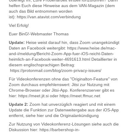
helfen Euch diese Hinweise aus dem VAN-Magazin (dem
auch das Bild entnommen worden
ist): https://van.atavist.com/verbindung
Viel Erfolg!
Euer BinG!-Webmaster Thomas
Update:
Heise weist darauf hin, dass Zoom unangekündigt
Daten an Facebook weitergibt: https://www.heise.de/mac-
and-i/meldung/Bericht-Zoom-App-fuer-iOS-reicht-Daten-
heimlich-an-Facebook-weiter-4691613.html Detaillierter in
diesem englischsprachigen Beitrag:
https://protonmail.com/blog/zoom-privacy-issues/
Für Videokonferenzen ohne das "Originalton-Feature" von
Zoom durchaus empfehlenswert: Jitsi zur Nutzung mit
Chrome-Browser oder Jitsi-App. Konferenzserver gibt es
hier: https://meet.jit.si oder https://meet.ffmuc.net
Update 2:
Zoom hat unverzüglich reagiert und mit einem
Update die Funktion zur Datenweitergabe aus der iOS-App
entfernt, siehe hier und die Originalankündigung
Zur Nutzung von Videokonferenz-Lösungen siehe auch die
Diskussion hier: https://barbershop-in-