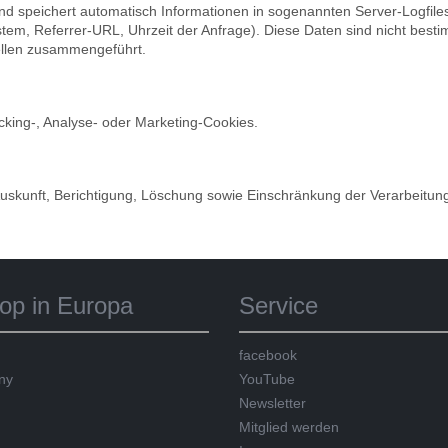
und speichert automatisch Informationen in sogenannten Server-Logfile
ystem, Referrer-URL, Uhrzeit der Anfrage). Diese Daten sind nicht be
ellen zusammengeführt.
king-, Analyse- oder Marketing-Cookies.
 Auskunft, Berichtigung, Löschung sowie Einschränkung der Verarbeitu
op in Europa
Service
facebook
ny
YouTube
Newsletter
Mitglied werden