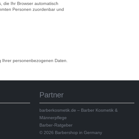
s, die Ihr Browser automatisch
stimmten Personen zuordenbar und
ng Ihrer personenbezogenen Daten.
Partner
barberkosmetik.de – Barber Kosmetik &
Männerpflege
Barber-Ratgeber
© 2026 Barbershop in Germany