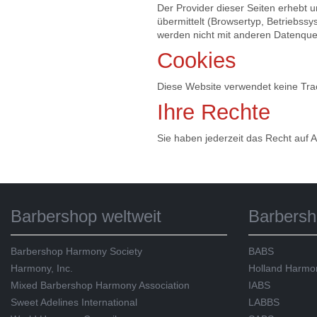
Der Provider dieser Seiten erhebt 
übermittelt (Browsertyp, Betriebss
werden nicht mit anderen Datenqu
Cookies
Diese Website verwendet keine Trac
Ihre Rechte
Sie haben jederzeit das Recht auf
Barbershop weltweit
Barbersh
Barbershop Harmony Society
BABS
Harmony, Inc.
Holland Harmo
Mixed Barbershop Harmony Association
IABS
Sweet Adelines International
LABBS